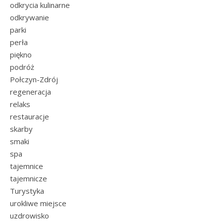
odkrycia kulinarne
odkrywanie
parki
perła
piękno
podróż
Połczyn-Zdrój
regeneracja
relaks
restauracje
skarby
smaki
spa
tajemnice
tajemnicze
Turystyka
urokliwe miejsce
uzdrowisko