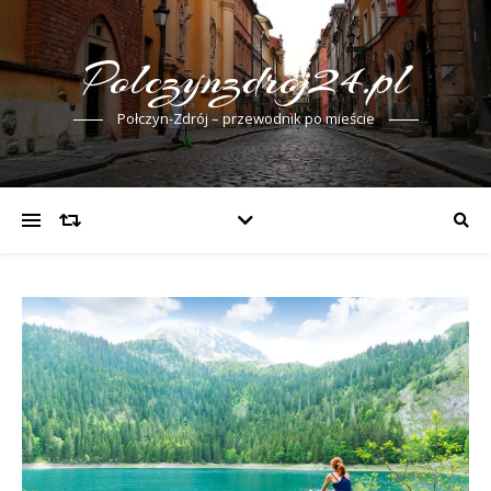
Polczynzdroj24.pl
Połczyn-Zdrój – przewodnik po mieście