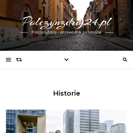
Polczynzdroj24.pl
Połczyn-Zdrój – przewodnik po mieście
Historie