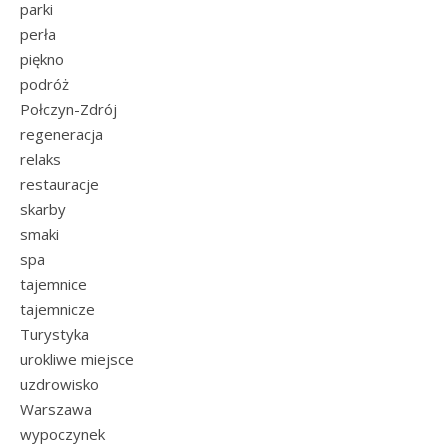
parki
perła
piękno
podróż
Połczyn-Zdrój
regeneracja
relaks
restauracje
skarby
smaki
spa
tajemnice
tajemnicze
Turystyka
urokliwe miejsce
uzdrowisko
Warszawa
wypoczynek