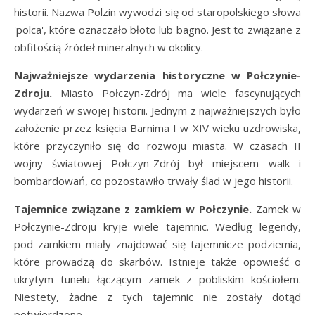
historii. Nazwa Polzin wywodzi się od staropolskiego słowa
'polca', które oznaczało błoto lub bagno. Jest to związane z
obfitością źródeł mineralnych w okolicy.
Najważniejsze wydarzenia historyczne w Połczynie-
Zdroju.
Miasto Połczyn-Zdrój ma wiele fascynujących
wydarzeń w swojej historii. Jednym z najważniejszych było
założenie przez księcia Barnima I w XIV wieku uzdrowiska,
które przyczyniło się do rozwoju miasta. W czasach II
wojny światowej Połczyn-Zdrój był miejscem walk i
bombardowań, co pozostawiło trwały ślad w jego historii.
Tajemnice związane z zamkiem w Połczynie.
Zamek w
Połczynie-Zdroju kryje wiele tajemnic. Według legendy,
pod zamkiem miały znajdować się tajemnicze podziemia,
które prowadzą do skarbów. Istnieje także opowieść o
ukrytym tunelu łączącym zamek z pobliskim kościołem.
Niestety, żadne z tych tajemnic nie zostały dotąd
potwierdzone.